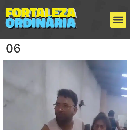
06
Tocador
de
vídeo