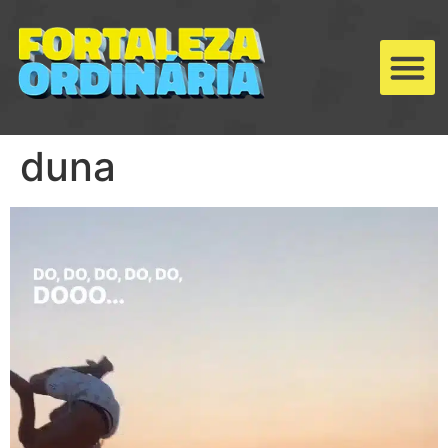
duna
Tocador
de
vídeo