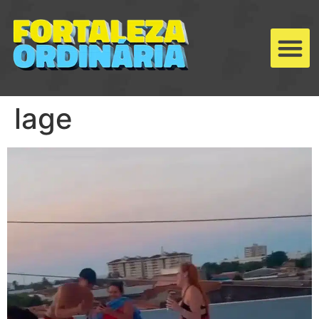
lage
Tocador
de
vídeo